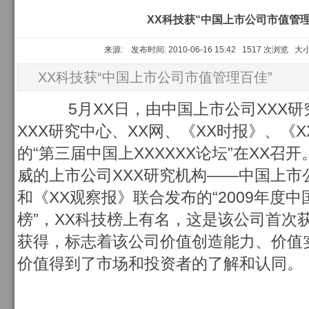
XX科技获“中国上市公司市值管理
来源: 发布时间: 2010-06-16 15:42 1517 次浏览 大
XX科技获“中国上市公司市值管理百佳”
5月XX日，由中国上市公司XXX研
XXX研究中心、XX网、《XX时报》、《X
的“第三届中国上XXXXXX论坛”在XX召
威的上市公司XXX研究机构——中国上市
和《XX观察报》联合发布的“2009年度
榜”，XX科技榜上有名，这是该公司首次
获得，标志着该公司价值创造能力、价值
价值得到了市场和投资者的了解和认同。